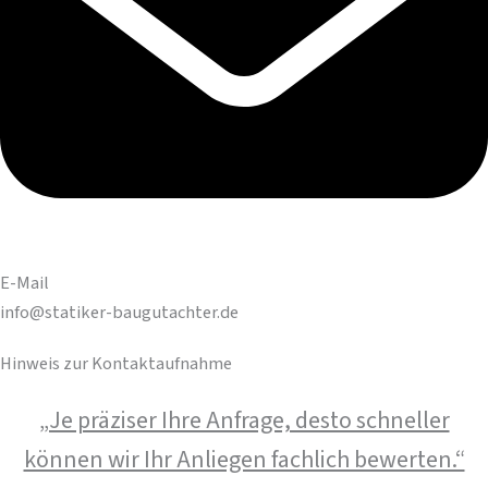
E-Mail
info@statiker-baugutachter.de
Hinweis zur Kontaktaufnahme
„Je präziser Ihre Anfrage, desto schneller
können wir Ihr Anliegen fachlich bewerten.“